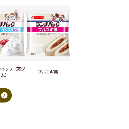
ホイップ（苺ジ
プルコギ風
ャム）