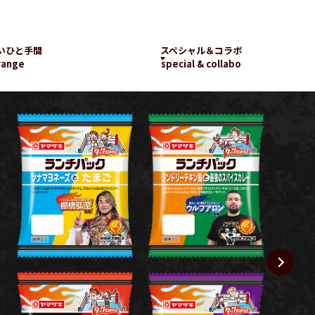
いひと手間
スペシャル＆コラボ
range
special & collabo
ライブラリー
数字で知るランチパッ
工場見学
ク
新着コラボ
チパック
パッケージギャラリー
ランチパックの
楽しみ方