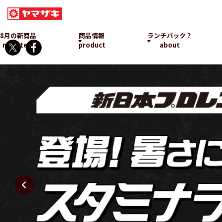
8月の新商品
商品情報
ランチパック？
new item
product
about
ランチパックとは
発売中