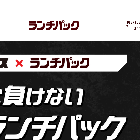
おいし
ar
ランチちゃんとパック
ランチパックヒストリ
コラボ
くん
ー
の商品
よくばりPACK
贅沢ラン