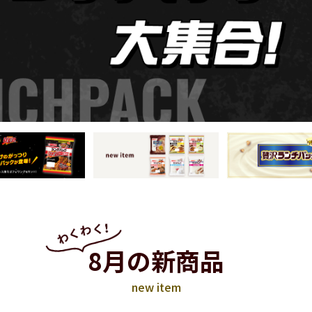
8月の新商品
new item