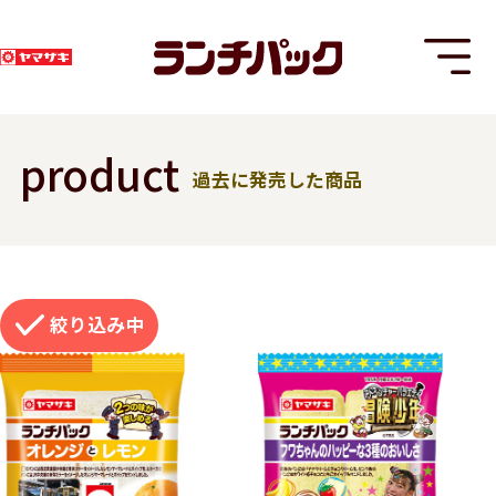
product
過去に発売した商品
T
絞り込み
8