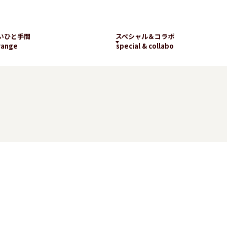
いひと手間
スペシャル＆コラボ
range
special & collabo
ライブラリー
数字で知るランチパッ
工場見学
ク
新着コラボ
チパック
パッケージギャラリー
ランチパックの
楽しみ方