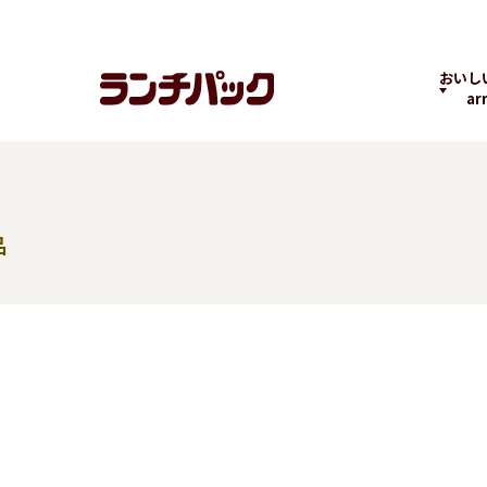
おいし
ar
）
品
ランチちゃんとパック
ランチパックヒストリ
コラボ
くん
ー
の商品
よくばりPACK
贅沢ラン