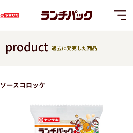
product
過去に発売した商品
T
ソースコロッケ
8