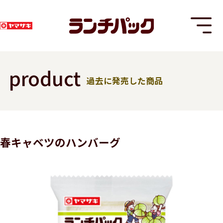
product
過去に発売した商品
T
春キャベツのハンバーグ
8