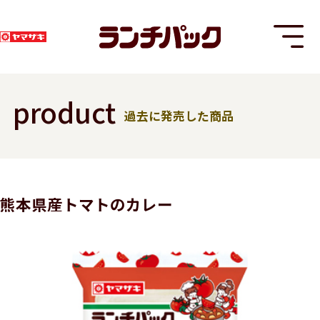
product
過去に発売した商品
T
熊本県産トマトのカレー
8