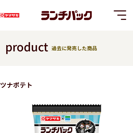
product
過去に発売した商品
T
ツナポテト
8