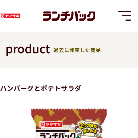
product
過去に発売した商品
T
ハンバーグとポテトサラダ
8