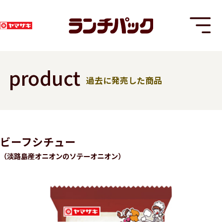
product
過去に発売した商品
T
ビーフシチュー
（淡路島産オニオンのソテーオニオン）
8