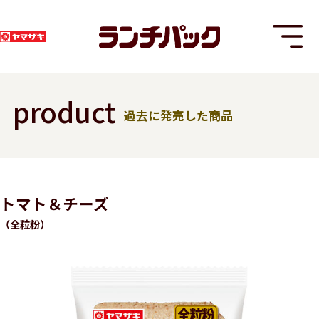
product
過去に発売した商品
T
トマト＆チーズ
（全粒粉）
8