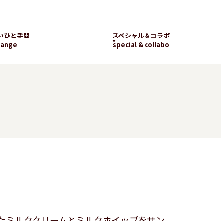
いひと手間
スペシャル＆コラボ
range
special & collabo
ライブラリー
数字で知るランチパッ
工場見学
ク
新着コラボ
チパック
パッケージギャラリー
ランチパックの
楽しみ方
たミルククリームとミルクホイップをサン