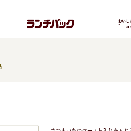
おいし
ar
品
ランチちゃんとパック
ランチパックヒストリ
コラボ
くん
ー
の商品
よくばりPACK
贅沢ラン
さつまいものペースト入りあんと