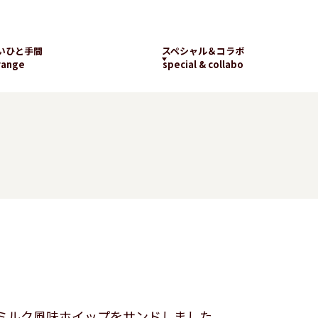
いひと手間
スペシャル＆コラボ
range
special & collabo
ライブラリー
数字で知るランチパッ
工場見学
ク
新着コラボ
チパック
パッケージギャラリー
ランチパックの
楽しみ方
ミルク風味ホイップをサンドしました。