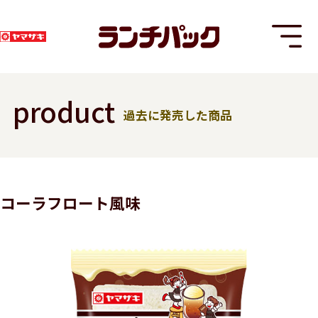
product
過去に発売した商品
T
コーラフロート風味
8