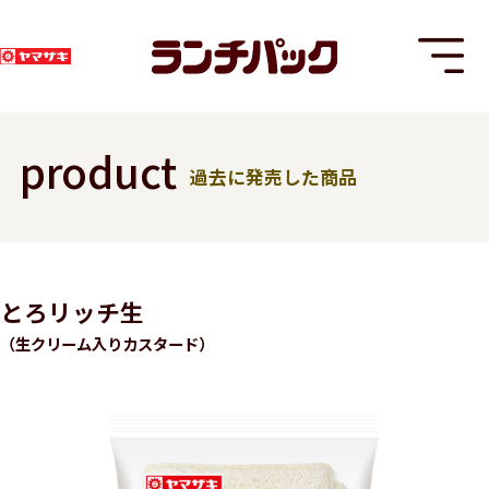
product
過去に発売した商品
T
とろリッチ生
（生クリーム入りカスタード）
8