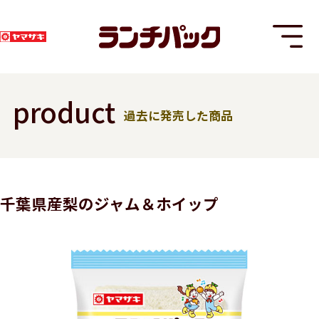
product
過去に発売した商品
T
千葉県産梨のジャム＆ホイップ
8