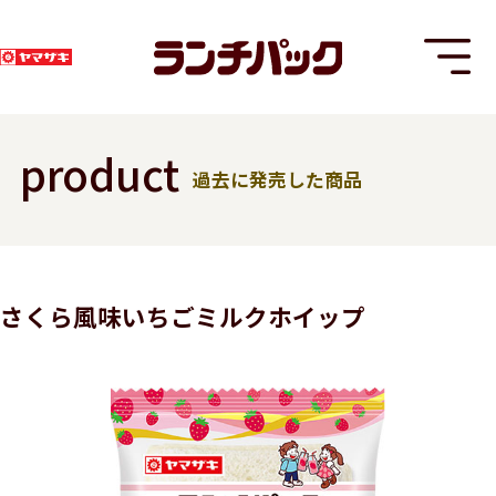
product
過去に発売した商品
T
さくら風味いちごミルクホイップ
8