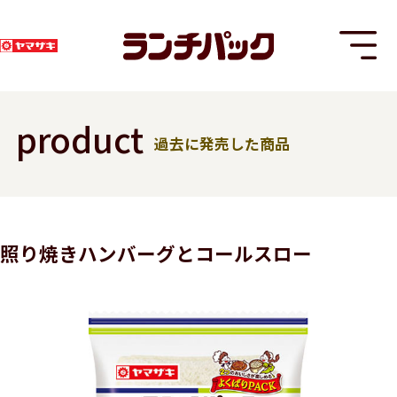
product
過去に発売した商品
T
照り焼きハンバーグとコールスロー
8