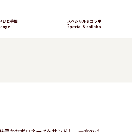
いひと手間
スペシャル＆コラボ
range
special & collabo
ライブラリー
数字で知るランチパッ
工場見学
ク
新着コラボ
チパック
パッケージギャラリー
ランチパックの
楽しみ方
味豊かなボロネーゼをサンドし、一方のパ