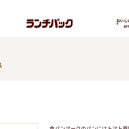
おいし
ar
品
ランチちゃんとパック
ランチパックヒストリ
コラボ
くん
ー
の商品
よくばりPACK
贅沢ラン
食パンマークのパンにはトマト風