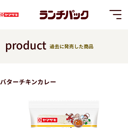
product
過去に発売した商品
T
バターチキンカレー
8