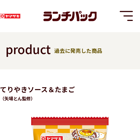
product
過去に発売した商品
T
てりやきソース＆たまご
（矢場とん監修）
8