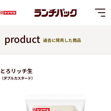
product
過去に発売した商品
T
とろリッチ生
（ダブルカスタード）
8