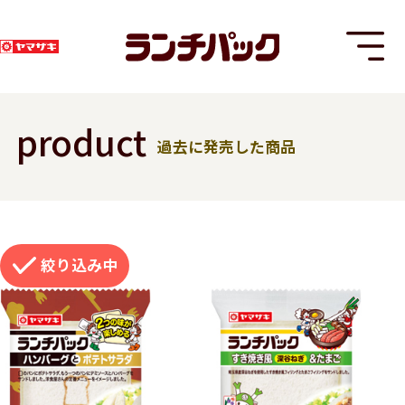
product
過去に発売した商品
T
絞り込み
8