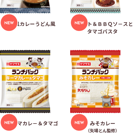
和風カレーうどん風
ナゲット＆ＢＢＱソ－スと
タマゴパスタ
キ－マカレ－＆タマゴ
みそカレー
（矢場とん監修）