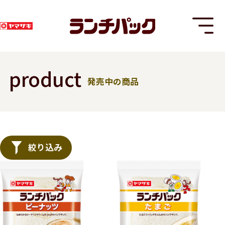
product
発売中の商品
T
絞り込み
8