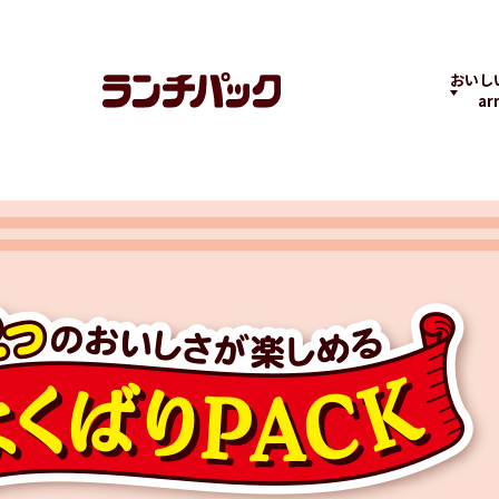
おいし
ar
ランチちゃんとパック
ランチパックヒストリ
コラボ
くん
ー
の商品
よくばりPACK
贅沢ラン