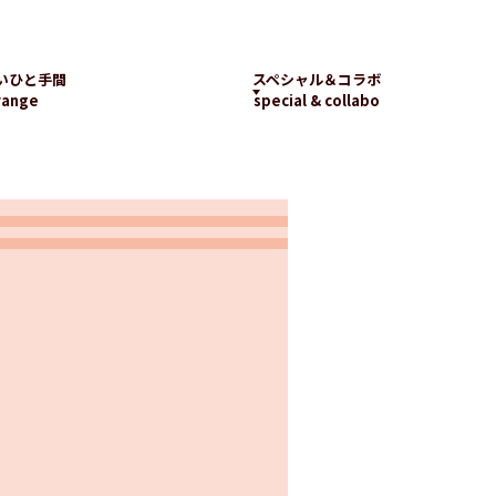
いひと手間
スペシャル＆コラボ
range
special & collabo
ライブラリー
数字で知るランチパッ
工場見学
ク
新着コラボ
チパック
パッケージギャラリー
ランチパックの
楽しみ方