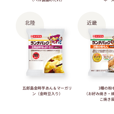
北陸
近畿
五郎島金時芋あん＆マーガリ
3種の粉
ン（金時豆入り）
（お好み焼き・
こ焼き