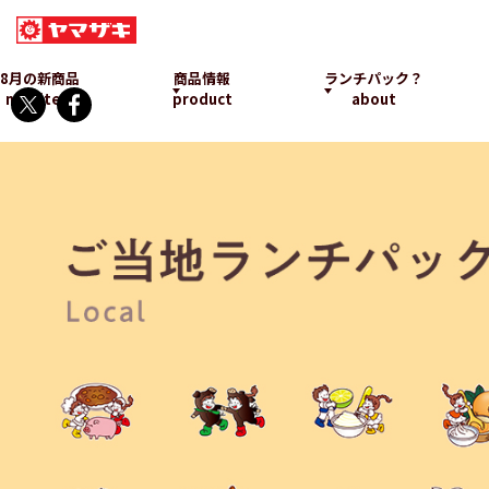
8月の新商品
商品情報
ランチパック？
new item
product
about
ご当地ランチパ
ランチパックとは
発売中