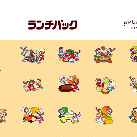
おいし
ar
ック
ランチちゃんとパック
ランチパックヒストリ
コラボ
くん
ー
の商品
よくばりPACK
贅沢ラン