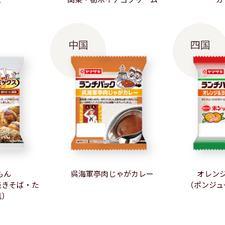
中国
四国
もん
呉海軍亭肉じゃがカレー
オレン
焼きそば・た
（ポンジュ
風）