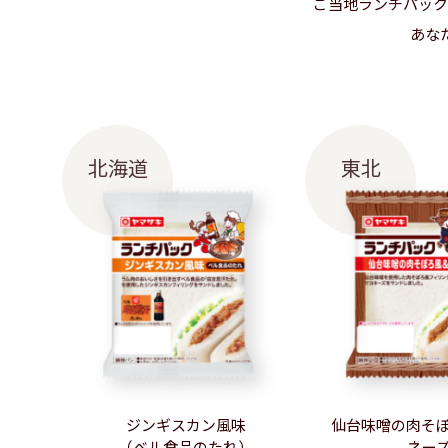
ご当地ランチパック
あな
北海道
東北
ジンギスカン風味
仙台味噌の肉そ
（ベル食品のたれ）
ネー