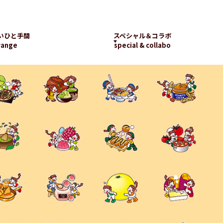
いひと手間
スペシャル＆コラボ
range
special & collabo
ライブラリー
数字で知るランチパッ
工場見学
ク
新着コラボ
チパック
パッケージギャラリー
ランチパックの
楽しみ方