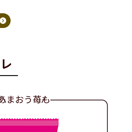
コレ
あまおう苺も