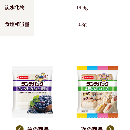
炭水化物
19.9g
食塩相当量
0.3g
前の商品
次の商品