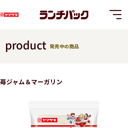
product
発売中の商品
T
苺ジャム＆マーガリン
8