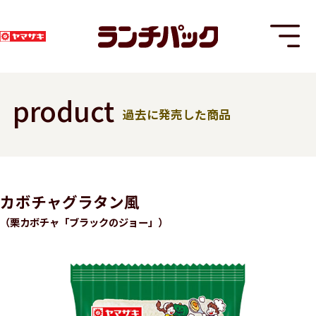
product
過去に発売した商品
T
カボチャグラタン風
（栗カボチャ「ブラックのジョー」）
8