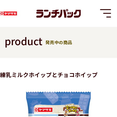
product
発売中の商品
T
練乳ミルクホイップとチョコホイップ
8