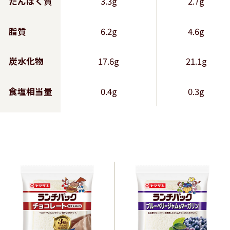
たんぱく質
3.3g
2.7g
脂質
6.2g
4.6g
炭水化物
17.6g
21.1g
食塩相当量
0.4g
0.3g