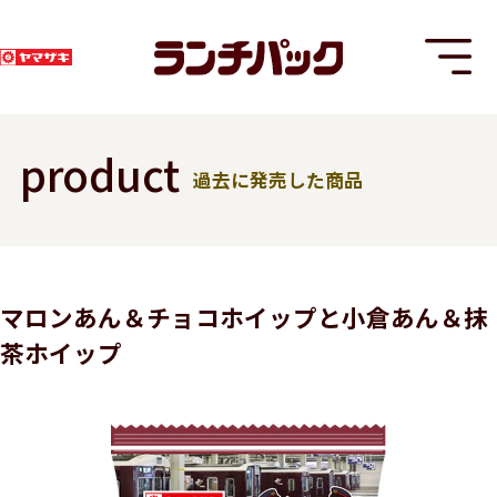
product
過去に発売した商品
T
マロンあん＆チョコホイップと小倉あん＆抹
茶ホイップ
8