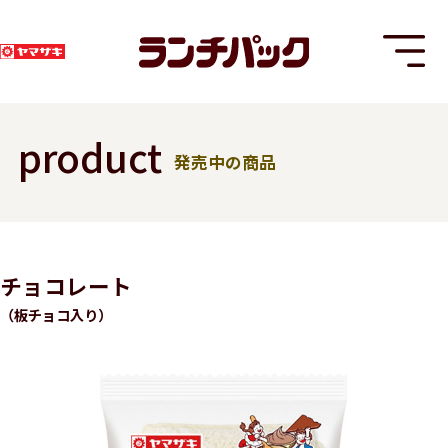
product
発売中の商品
T
チョコレート
（板チョコ入り）
8