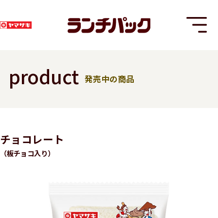
product
発売中の商品
T
チョコレート
（板チョコ入り）
8