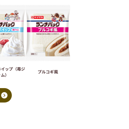
ホイップ（苺ジ
プルコギ風
ャム）