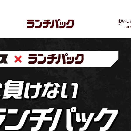
おいし
ar
ランチちゃんとパック
ランチパックヒストリ
コラボ
くん
ー
の商品
よくばりPACK
贅沢ラン