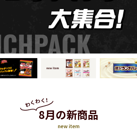
8月の新商品
new item