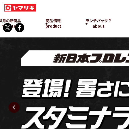
8月の新商品
商品情報
ランチパック？
new item
product
about
ランチパックとは
発売中