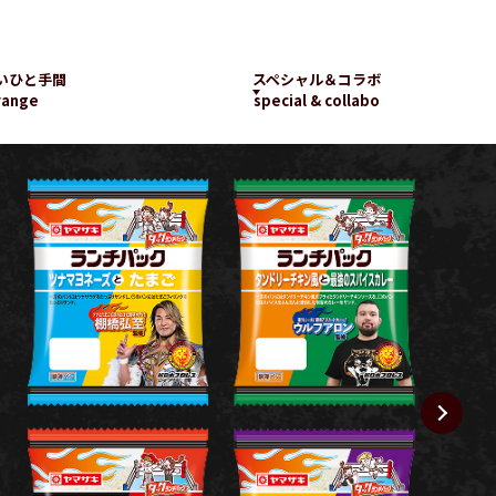
いひと手間
スペシャル＆コラボ
range
special & collabo
ライブラリー
数字で知るランチパッ
工場見学
ク
新着コラボ
チパック
パッケージギャラリー
ランチパックの
楽しみ方