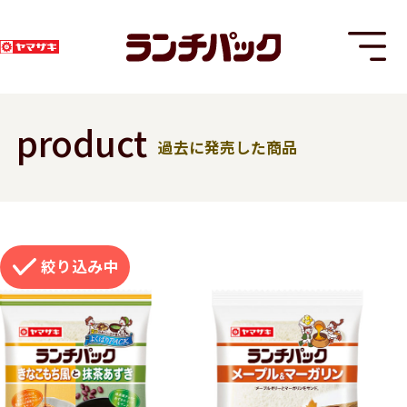
product
過去に発売した商品
T
絞り込み
8