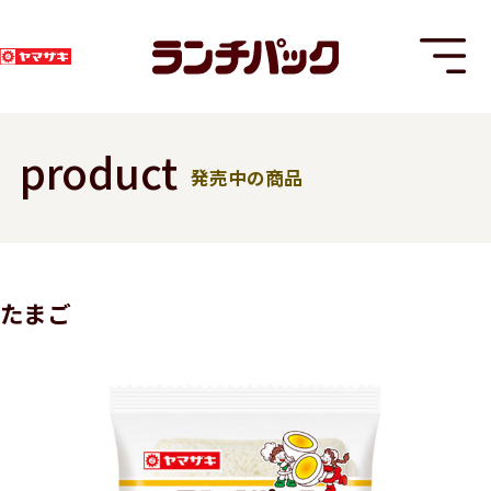
product
発売中の商品
T
たまご
8