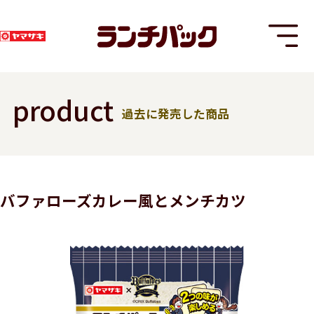
product
過去に発売した商品
T
バファローズカレー風とメンチカツ
8