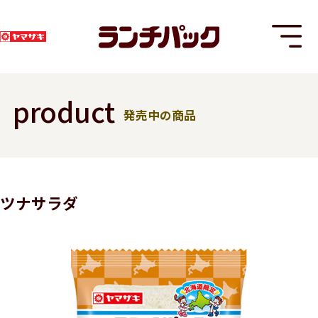
product
発売中の商品
T
ツナサラダ
8