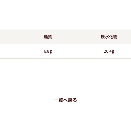
脂質
炭水化物
6.8g
20.4g
一覧へ戻る