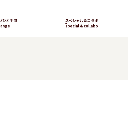
いひと手間
スペシャル＆コラボ
range
special & collabo
ライブラリー
数字で知るランチパッ
工場見学
ク
新着コラボ
チパック
パッケージギャラリー
ランチパックの
楽しみ方