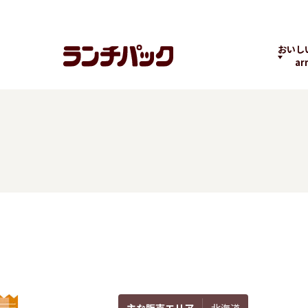
おいし
ar
ランチちゃんとパック
ランチパックヒストリ
コラボ
くん
ー
の商品
よくばりPACK
贅沢ラン
主な販売エリア
北海道