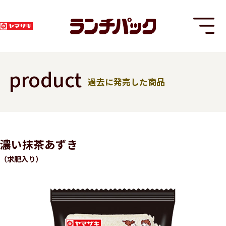
product
過去に発売した商品
T
濃い抹茶あずき
（求肥入り）
8