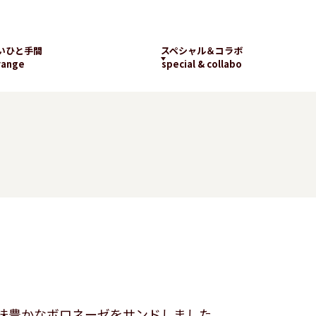
いひと手間
スペシャル＆コラボ
range
special & collabo
ライブラリー
数字で知るランチパッ
工場見学
ク
新着コラボ
チパック
パッケージギャラリー
ランチパックの
楽しみ方
味豊かなボロネーゼをサンドしました。