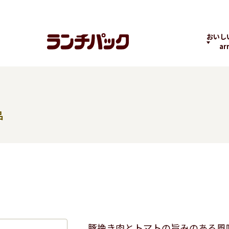
おいし
ar
品
ランチちゃんとパック
ランチパックヒストリ
コラボ
くん
ー
の商品
よくばりPACK
贅沢ラン
豚挽き肉とトマトの旨みのある風