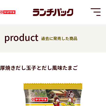
product
過去に発売した商品
T
厚焼きだし玉子とだし風味たまご
8