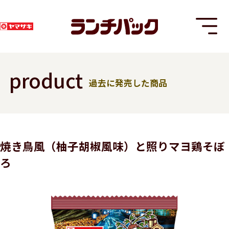
product
過去に発売した商品
T
焼き鳥風（柚子胡椒風味）と照りマヨ鶏そぼ
ろ
8