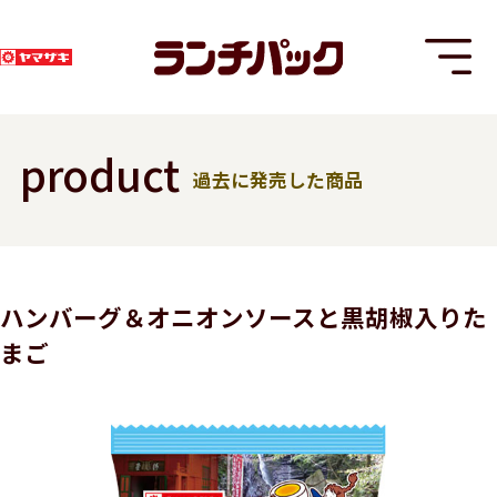
product
過去に発売した商品
T
ハンバーグ＆オニオンソースと黒胡椒入りた
まご
8