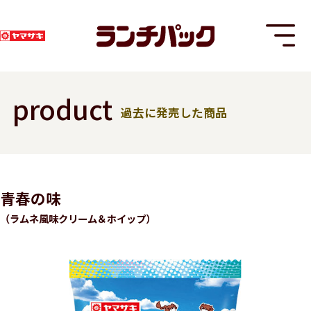
product
過去に発売した商品
T
青春の味
（ラムネ風味クリーム＆ホイップ）
8