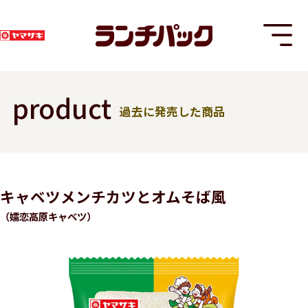
product
過去に発売した商品
T
キャベツメンチカツとオムそば風
（嬬恋高原キャベツ）
8