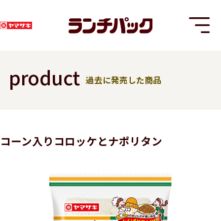
product
過去に発売した商品
T
コーン入りコロッケとナポリタン
8