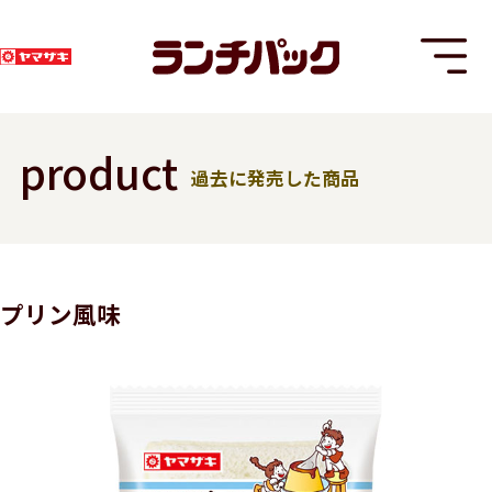
product
過去に発売した商品
T
プリン風味
8