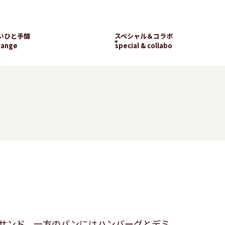
いひと手間
スペシャル＆コラボ
range
special & collabo
ライブラリー
数字で知るランチパッ
工場見学
ク
新着コラボ
チパック
パッケージギャラリー
ランチパックの
楽しみ方
サンド、一方のパンにはハンバーグとデミ