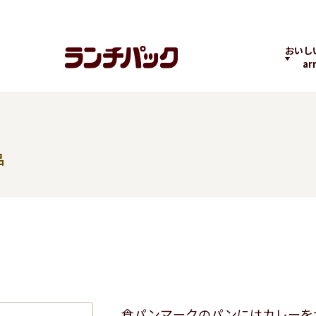
おいし
ar
品
ランチちゃんとパック
ランチパックヒストリ
コラボ
くん
ー
の商品
よくばりPACK
贅沢ラン
食パンマークのパンにはカレーを