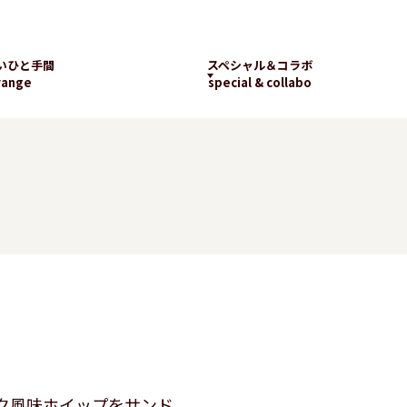
いひと手間
スペシャル＆コラボ
range
special & collabo
ライブラリー
数字で知るランチパッ
工場見学
ク
新着コラボ
チパック
パッケージギャラリー
ランチパックの
楽しみ方
ク風味ホイップをサンド。