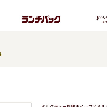
おいし
ar
品
ランチちゃんとパック
ランチパックヒストリ
コラボ
くん
ー
の商品
よくばりPACK
贅沢ラン
ミルクティー風味ホイップとミル