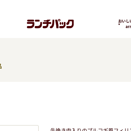
おいし
ar
品
ランチちゃんとパック
ランチパックヒストリ
コラボ
くん
ー
の商品
よくばりPACK
贅沢ラン
牛挽き肉入りのプルコギ風フィリ