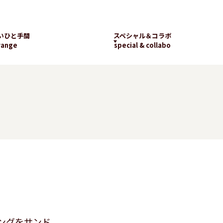
いひと手間
スペシャル＆コラボ
range
special & collabo
ライブラリー
数字で知るランチパッ
工場見学
ク
新着コラボ
チパック
パッケージギャラリー
ランチパックの
楽しみ方
ングをサンド。