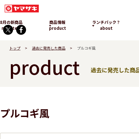
8月の新商品
商品情報
ランチパック？
new item
product
about
トップ
過去に発売した商品
プルコギ風
product
過去に発売した商
ランチパックとは
プルコギ風
発売中