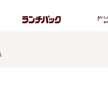
おいし
ar
品
ランチちゃんとパック
ランチパックヒストリ
コラボ
くん
ー
の商品
よくばりPACK
贅沢ラン