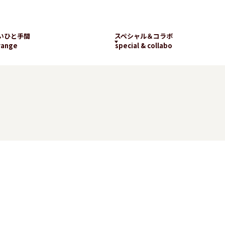
いひと手間
スペシャル＆コラボ
range
special & collabo
ライブラリー
数字で知るランチパッ
工場見学
ク
新着コラボ
チパック
パッケージギャラリー
ランチパックの
楽しみ方